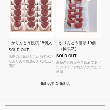
かりんとう饅頭 15個入
かりんとう饅頭 10個
（簡易箱）
SOLD OUT
SOLD OUT
黒糖のお饅頭をこめ油であげ
たカリカリ食感が人気の上げ
黒糖のお饅頭をこめ油であげ
饅頭。
たカリカリ食感が人気の上げ
饅頭。
6
1
6
商品中
-
商品