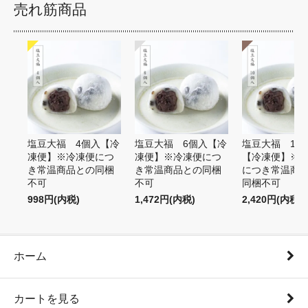
売れ筋商品
塩豆大福 4個入【冷
塩豆大福 6個入【冷
塩豆大福 10
凍便】※冷凍便につ
凍便】※冷凍便につ
【冷凍便】※
き常温商品との同梱
き常温商品との同梱
につき常温商
不可
不可
同梱不可
998円(内税)
1,472円(内税)
2,420円(内税)
ホーム
カートを見る