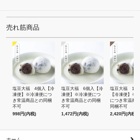
売れ筋商品
塩豆大福 4個入【冷
塩豆大福 6個入【冷
塩豆大福 10
凍便】※冷凍便につ
凍便】※冷凍便につ
【冷凍便】※
き常温商品との同梱
き常温商品との同梱
につき常温商
不可
不可
同梱不可
998円(内税)
1,472円(内税)
2,420円(内税)
ホーム