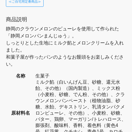
≪ご自宅用定番商品≫
商品説明
静岡のクラウンメロンのピューレを使用して作られた
「静岡メロンパンまんじゅう」。
しっとりとした生地にミルク餡とメロンクリームを入れ
ました。
和菓子屋が作ったパンのようなお饅頭をお楽しみくださ
い。
名称
生菓子
ミルク餡（白いんげん豆、砂糖、還元水
飴、その他）（国内製造）、ミックス粉
（小麦粉、砂糖、でん粉、その他）、クラ
ウンメロンパンペースト（植物油脂、砂
糖、水飴、デキストリン、乳清タンパクメ
原材料名
ロンビューレ、その他）、小麦粉、砂糖、
バター、鶏卵、マーガリン/トレハロース、
膨張剤、酸味料、香料、着色料（黄色4
号、紅花黄、クチナシ、青色1号、カロチ