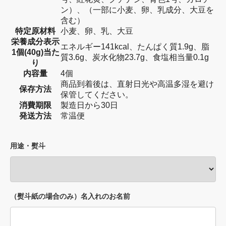
ン）、（一部に小麦、卵、乳成分、大豆を
含む）
特定原材料
小麦、卵、乳、大豆
栄養成分表示
エネルギー141kcal、たんぱく質1.9g、脂
1個(40g)当た
質3.6g、炭水化物23.7g、食塩相当量0.1g
り
内容量
4個
商品到着後は、直射日光や高温多湿を避け
保存方法
保管してください。
消費期限
製造日から30日
発送方法
常温便
用途・熨斗
（熨斗紙の場合のみ）名入れのお名前