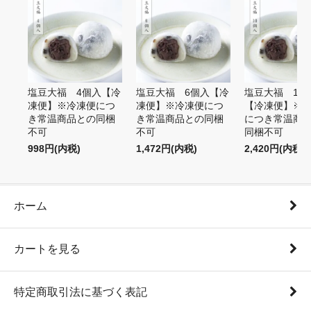
塩豆大福 4個入【冷
塩豆大福 6個入【冷
塩豆大福 10
凍便】※冷凍便につ
凍便】※冷凍便につ
【冷凍便】※
き常温商品との同梱
き常温商品との同梱
につき常温商
不可
不可
同梱不可
998円(内税)
1,472円(内税)
2,420円(内税)
ホーム
カートを見る
特定商取引法に基づく表記