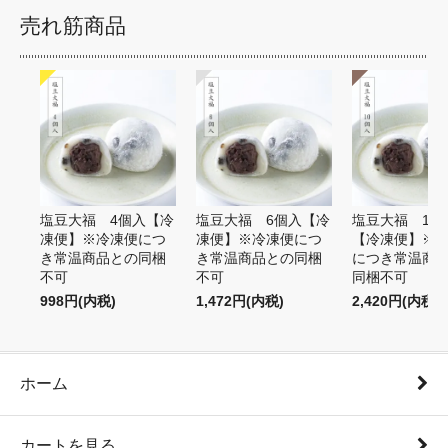
売れ筋商品
塩豆大福 4個入【冷
塩豆大福 6個入【冷
塩豆大福 10
凍便】※冷凍便につ
凍便】※冷凍便につ
【冷凍便】※
き常温商品との同梱
き常温商品との同梱
につき常温商
不可
不可
同梱不可
998円(内税)
1,472円(内税)
2,420円(内税)
ホーム
カートを見る