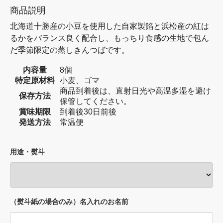
商品説明
北海道十勝産の小豆を使用した自家製餡と浜松産の紅は
るかをバランス良く配合し、もっちり食感の生地で包ん
だ季節限定の蒸しきんつばです。
内容量
8個
特定原材料
小麦、ゴマ
商品到着後は、直射日光や高温多湿を避け
保存方法
保管してください。
賞味期限
到着後30日前後
発送方法
常温便
用途・熨斗
（熨斗紙の場合のみ）名入れのお名前