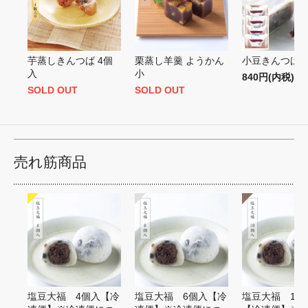
芋蒸しきんつば 4個
栗蒸し羊羹 ようかん
小豆きんつば 
入
小
840円(内税)
SOLD OUT
SOLD OUT
売れ筋商品
塩豆大福 4個入【冷
塩豆大福 6個入【冷
塩豆大福 10