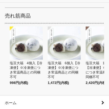
売れ筋商品
塩豆大福 4個入【冷
塩豆大福 6個入【冷
塩豆大福 10
凍便】※冷凍便につ
凍便】※冷凍便につ
【冷凍便】※
き常温商品との同梱
き常温商品との同梱
につき常温商
不可
不可
同梱不可
998円(内税)
1,472円(内税)
2,420円(内税)
ホーム