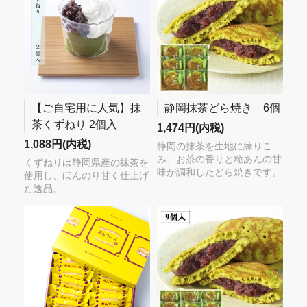
【ご自宅用に人気】抹
静岡抹茶どら焼き 6個
茶くずねり 2個入
1,474円(内税)
1,088円(内税)
静岡の抹茶を生地に練りこ
み、お茶の香りと粒あんの甘
くずねりは静岡県産の抹茶を
味が調和したどら焼きです。
使用し、ほんのり甘く仕上げ
た逸品。