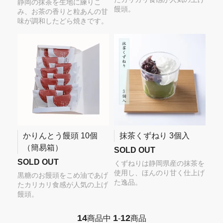
静岡の抹茶を生地に練りこ
饅頭。
み、お茶の香りと粒あんの甘
味が調和したどら焼きです。
かりんとう饅頭 10個
抹茶くずねり 3個入
（簡易箱）
SOLD OUT
SOLD OUT
くずねりは静岡県産の抹茶を
使用し、ほんのり甘く仕上げ
黒糖のお饅頭をこめ油であげ
た逸品。
たカリカリ食感が人気の上げ
饅頭。
14
1
12
商品中
-
商品