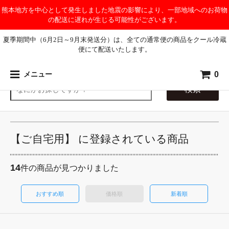
熊本地方を中心として発生しました地震の影響により、一部地域へのお荷物
の配送に遅れが生じる可能性がございます。
夏季期間中（6月2日～9月末発送分）は、全ての通常便の商品をクール冷蔵
便にて配送いたします。
0
メニュー
検索
【ご自宅用】 に登録されている商品
14
件の商品が見つかりました
おすすめ順
価格順
新着順