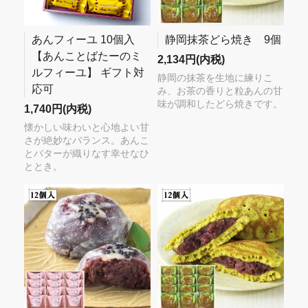
あんフィーユ 10個入
静岡抹茶どら焼き 9個
【あんことばたーのミ
2,134円(内税)
ルフィーユ】 ギフト対
静岡の抹茶を生地に練りこ
応可
み、お茶の香りと粒あんの甘
味が調和したどら焼きです。
1,740円(内税)
懐かしい味わいと心地よい甘
さが絶妙なバランス。あんこ
とバターが織りなす幸せなひ
ととき。