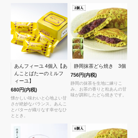
あんフィーユ 4個入【あ
静岡抹茶どら焼き 3個
んことばたーのミルフ
756円(内税)
ィーユ】
静岡の抹茶を生地に練りこ
み、お茶の香りと粒あんの甘
680円(内税)
味が調和したどら焼きです。
懐かしい味わいと心地よい甘
さが絶妙なバランス。あんこ
とバターが織りなす幸せなひ
ととき。