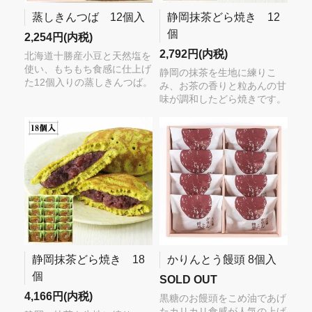
蒸しきんつば 12個入
静岡抹茶どら焼き 12
個
2,254円(内税)
2,792円(内税)
北海道十勝産小豆と天然塩を
使い、もちもち食感に仕上げ
静岡の抹茶を生地に練りこ
た12個入りの蒸しきんつば。
み、お茶の香りと粒あんの甘
味が調和したどら焼きです。
静岡抹茶どら焼き 18
かりんとう饅頭 8個入
個
SOLD OUT
4,166円(内税)
黒糖のお饅頭をこめ油であげ
たカリカリ食感が人気の上げ