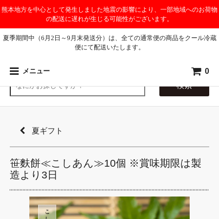
熊本地方を中心として発生しました地震の影響により、一部地域へのお荷物
の配送に遅れが生じる可能性がございます。
夏季期間中（6月2日～9月末発送分）は、全ての通常便の商品をクール冷蔵
便にて配送いたします。
0
メニュー
検索
夏ギフト
笹麩餅≪こしあん≫10個 ※賞味期限は製
造より3日