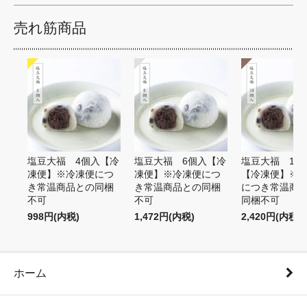
売れ筋商品
塩豆大福 4個入【冷
塩豆大福 6個入【冷
塩豆大福 10
凍便】※冷凍便につ
凍便】※冷凍便につ
【冷凍便】※
き常温商品との同梱
き常温商品との同梱
につき常温商
不可
不可
同梱不可
998円(内税)
1,472円(内税)
2,420円(内税)
ホーム