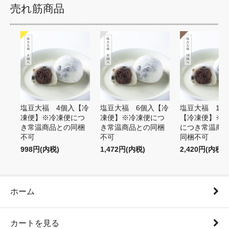
売れ筋商品
塩豆大福 4個入【冷
塩豆大福 6個入【冷
塩豆大福 10
凍便】※冷凍便につ
凍便】※冷凍便につ
【冷凍便】※
き常温商品との同梱
き常温商品との同梱
につき常温商
不可
不可
同梱不可
998円(内税)
1,472円(内税)
2,420円(内税)
ホーム
カートを見る