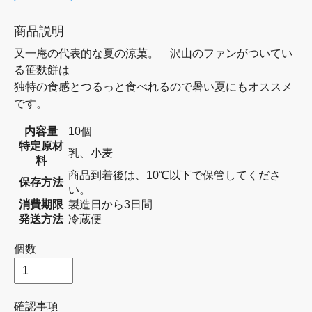
商品説明
又一庵の代表的な夏の涼菓。 沢山のファンがついてい
る笹麩餅は
独特の食感とつるっと食べれるので暑い夏にもオススメ
です。
内容量
10個
特定原材
乳、小麦
料
商品到着後は、10℃以下で保管してくださ
保存方法
い。
消費期限
製造日から3日間
発送方法
冷蔵便
個数
確認事項