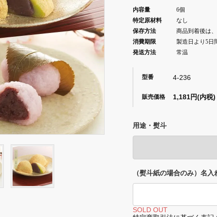
内容量
6個
特定原材料
なし
保存方法
商品到着後は、
消費期限
製造日より5日
発送方法
常温
4-236
型番
1,181円(内税)
販売価格
用途・熨斗
（熨斗紙の場合のみ）名入
SOLD OUT