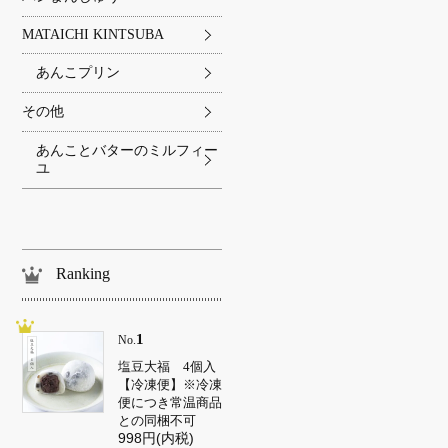
MATAICHI KINTSUBA
あんこプリン
その他
あんことバターのミルフィー
ユ
Ranking
1
No.
塩豆大福 4個入
【冷凍便】※冷凍
便につき常温商品
との同梱不可
998円(内税)