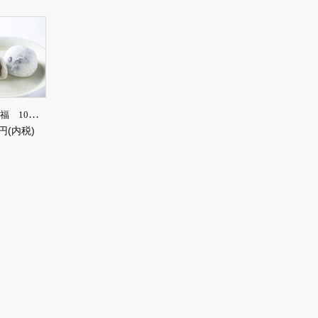
塩豆大福 10個入【冷凍便】※冷凍便につき常温商品との同梱不可
0円(内税)