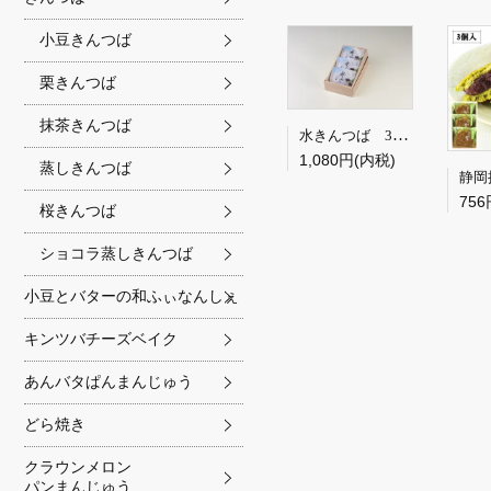
小豆きんつば
栗きんつば
抹茶きんつば
水きんつば 3個箱
1,080円(内税)
蒸しきんつば
756
桜きんつば
ショコラ蒸しきんつば
小豆とバターの和ふぃなんしぇ
キンツバチーズベイク
あんバタぱんまんじゅう
どら焼き
クラウンメロン
パンまんじゅう