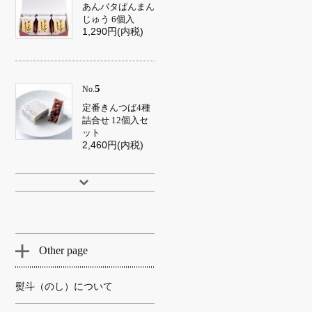
あんバタぱんまん
じゅう 6個入
1,290円(内税)
5
No.
定番きんつば4種
詰合せ 12個入セ
ット
2,460円(内税)
Other page
熨斗（のし）について