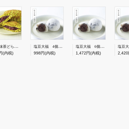
静岡抹茶どら焼き 3個
塩豆大福 4個入【冷凍便】※冷凍便につき常温商品との同梱不可
塩豆大福 6個入【冷凍便】※冷凍便につき常温商品との同梱不可
円(内税)
998円(内税)
1,472円(内税)
2,42