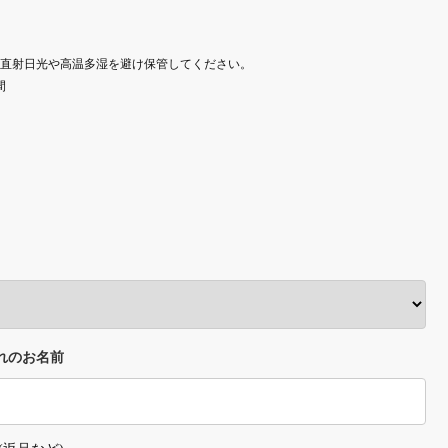
直射日光や高温多湿を避け保管してください。
間
れのお名前