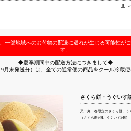
マ
、一部地域へのお荷物の配送に遅れが生じる可能性が
す。
◆夏季期間中の配送方法につきまして◆
～9月末発送分）は、全ての通常便の商品をクール冷蔵
さくら餅・うぐいす
又一庵 春限定のさくら餅、う
（さくら餅3個、うぐいす3個）