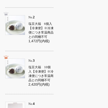
2
No.
塩豆大福 6個入
【冷凍便】※冷凍
便につき常温商品
との同梱不可
1,472円(内税)
3
No.
塩豆大福 10個
入【冷凍便】※冷
凍便につき常温商
品との同梱不可
2,420円(内税)
4
No.