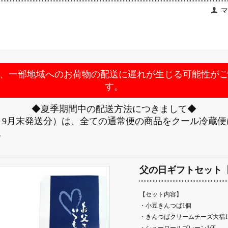
マ
、一部地域へのお荷物の配送に遅れが生じる可能性が
す。
◆夏季期間中の配送方法につきまして◆
～9月末発送分）は、全ての通常便の商品をクール冷蔵
せ
父の日ギフトセット【
【セット内容】
・
小豆きんつば1個
・
きんつばクリームチーズ大福