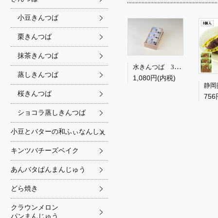
小豆きんつば
栗きんつば
抹茶きんつば
水きんつば 3個箱
蒸しきんつば
1,080円(内税)
桜きんつば
756
ショコラ蒸しきんつば
小豆とバターの和ふぃなんしぇ
キンツバチーズベイク
あんバタぱんまんじゅう
どら焼き
クラウンメロン
パンまんじゅう