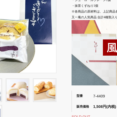
・
シューロールプレーン1個
・
抹茶くずねり1個
※各商品の原材料は、上記商品
又一庵の人気商品 合計4種類入
7-4409
型番
1,508円(内税)
販売価格
SOLD OUT