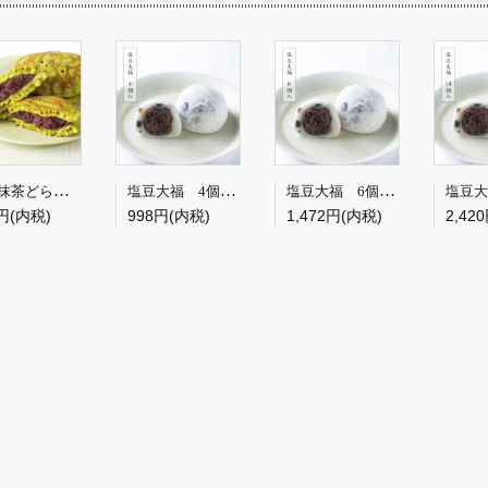
静岡抹茶どら焼き 3個
塩豆大福 4個入【冷凍便】※冷凍便につき常温商品との同梱不可
塩豆大福 6個入【冷凍便】※冷凍便につき常温商品との同梱不可
円(内税)
998円(内税)
1,472円(内税)
2,42