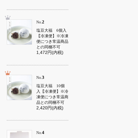
2
No.
塩豆大福 6個入
【冷凍便】※冷凍
便につき常温商品
との同梱不可
1,472円(内税)
3
No.
塩豆大福 10個
入【冷凍便】※冷
凍便につき常温商
品との同梱不可
2,420円(内税)
4
No.