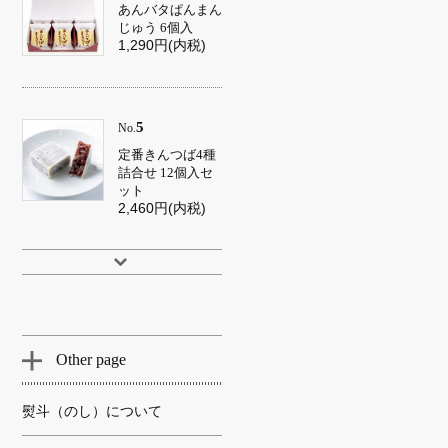
あんバタぱんまん
じゅう 6個入
1,290円(内税)
5
No.
定番きんつば4種
詰合せ 12個入セ
ット
2,460円(内税)
Other page
熨斗（のし）について