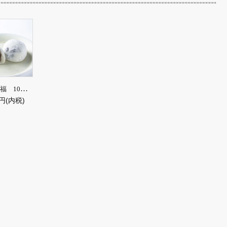
塩豆大福 10個入【冷凍便】※冷凍便につき常温商品との同梱不可
0円(内税)