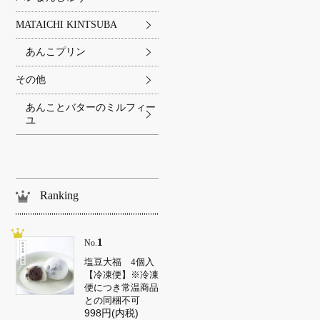
MATAICHI KINTSUBA
あんこプリン
その他
あんことバターのミルフィー
ユ
Ranking
1
No.
塩豆大福 4個入
【冷凍便】※冷凍
便につき常温商品
との同梱不可
998円(内税)