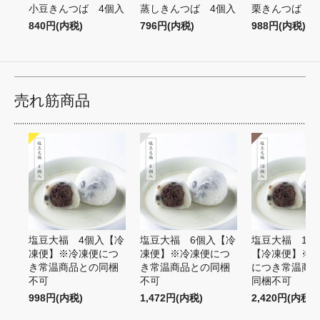
小豆きんつば 4個入
蒸しきんつば 4個入
栗きんつば 4
840円(内税)
796円(内税)
988円(内税)
売れ筋商品
塩豆大福 4個入【冷
塩豆大福 6個入【冷
塩豆大福 10
凍便】※冷凍便につ
凍便】※冷凍便につ
【冷凍便】※
き常温商品との同梱
き常温商品との同梱
につき常温商
不可
不可
同梱不可
998円(内税)
1,472円(内税)
2,420円(内税)