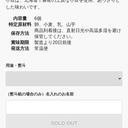
小豆は、北海道十勝産の上質な小豆を使用、あっさりと
した味わいです。
内容量
6個
特定原材料
卵、小麦、乳、山芋
商品到着後は、直射日光や高温多湿を避け
保存方法
保管してください。
賞味期限
製造より20日前後
発送方法
常温便
用途・熨斗
（熨斗紙の場合のみ）名入れのお名前
SOLD OUT